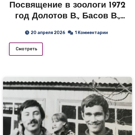
Посвящение в зоологи 1972
год Долотов В., Басов В.,
Рахуба В., Кибардин В.,
20 апреля 2026
1 Комментарии
Степанов Ю., Сайфуллин
Р., Нагайцев И.,
Смотреть
Гарифуллин Р. С рупором
— Фадеев Н. напротив —
Барабанщиков Б.И. 1972 г.
Зоостанция . Посвящение
в зоологи….