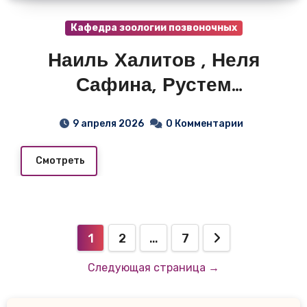
Кафедра зоологии позвоночных
Наиль Халитов , Неля
Сафина, Рустем
Сайфуллин. Дипломка
9 апреля 2026
0 Комментарии
кафедры зоологии поз.
1976г.
Смотреть
Пагинация
1
2
…
7
записей
Следующая страница →