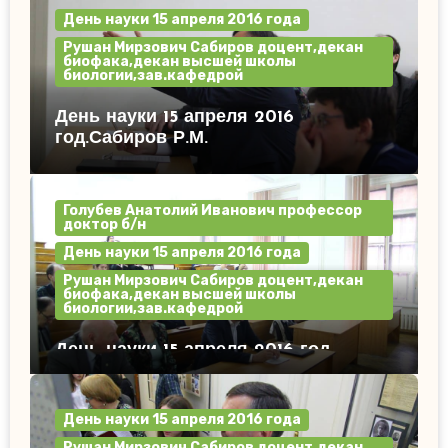
День науки 15 апреля 2016 года
Рушан Мирзович Сабиров доцент,декан
биофака,декан высшей школы
биологии,зав.кафедрой
День науки 15 апреля 2016
год.Сабиров Р.М.
Голубев Анатолий Иванович профессор
доктор б/н
День науки 15 апреля 2016 года
Рушан Мирзович Сабиров доцент,декан
биофака,декан высшей школы
биологии,зав.кафедрой
День науки 15 апреля 2016 год.
День науки 15 апреля 2016 года
Рушан Мирзович Сабиров доцент,декан