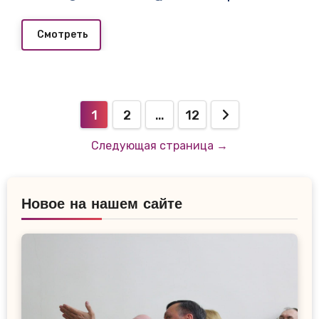
Смотреть
Пагинация
1
2
…
12
записей
Следующая страница →
Новое на нашем сайте