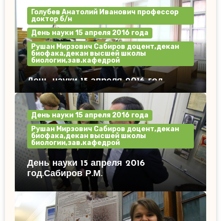
Голубев Анатолий Иванович профессор
доктор б/н
День науки 15 апреля 2016 года
Рушан Мирзович Сабиров доцент,декан
биофака,декан высшей школы
биологии,зав.кафедрой
День науки 15 апреля 2016 год.
День науки 15 апреля 2016 года
Рушан Мирзович Сабиров доцент,декан
биофака,декан высшей школы
биологии,зав.кафедрой
День науки 15 апреля 2016
год.Сабиров Р.М.