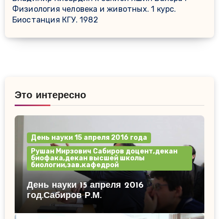
Физиология человека и животных. 1 курс.
Биостанция КГУ. 1982
Это интересно
День науки 15 апреля 2016 года
Рушан Мирзович Сабиров доцент,декан
биофака,декан высшей школы
биологии,зав.кафедрой
День науки 15 апреля 2016
год.Сабиров Р.М.