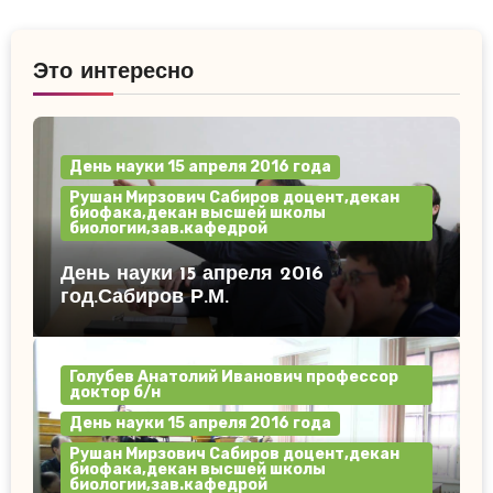
Это интересно
День науки 15 апреля 2016 года
Рушан Мирзович Сабиров доцент,декан
биофака,декан высшей школы
биологии,зав.кафедрой
День науки 15 апреля 2016
год.Сабиров Р.М.
Голубев Анатолий Иванович профессор
доктор б/н
День науки 15 апреля 2016 года
Рушан Мирзович Сабиров доцент,декан
биофака,декан высшей школы
биологии,зав.кафедрой