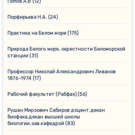
Попов А.В
(12)
Порфирьева Н.А.
(24)
Практика на Белом море
(175)
Природа Белого моря, окрестности Беломорской
станции
(31)
Профессор Николай Александрович Ливанов
1876-1974
(17)
Рабочий факультет (Рабфак)
(56)
Рушан Мирзович Сабиров доцент,декан
биофака,декан высшей школы
биологии,зав.кафедрой
(83)