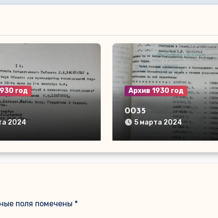
1930 год
Архив 1930 год
0035
та 2024
5 марта 2024
ные поля помечены
*