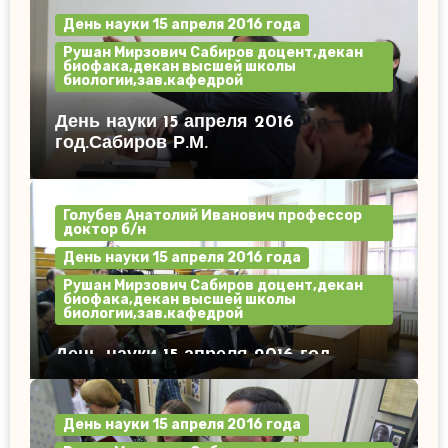
День науки 15 апреля 2016 года
Рушан Мирзович Сабиров доцент,декан
биофака,декан высшей школы
биологии,зав.кафедрой
День науки 15 апреля 2016
год.Сабиров Р.М.
Голубев Анатолий Иванович профессор
доктор б/н
День науки 15 апреля 2016 года
Рушан Мирзович Сабиров доцент,декан
биофака,декан высшей школы
биологии,зав.кафедрой
День науки 15 апреля 2016 год.
День науки 15 апреля 2016 года