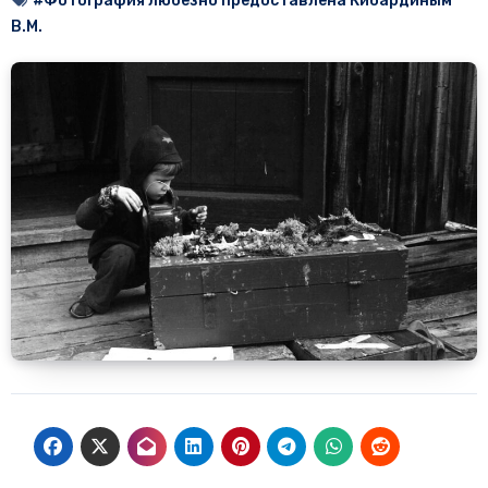
#Фотография любезно предоставлена Кибардиным
В.М.