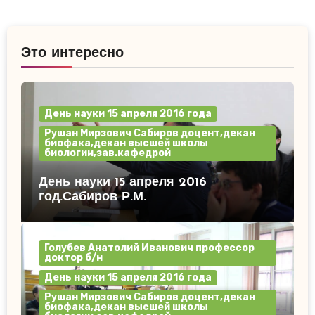
Это интересно
День науки 15 апреля 2016 года
Рушан Мирзович Сабиров доцент,декан
биофака,декан высшей школы
биологии,зав.кафедрой
День науки 15 апреля 2016
год.Сабиров Р.М.
Голубев Анатолий Иванович профессор
доктор б/н
День науки 15 апреля 2016 года
Рушан Мирзович Сабиров доцент,декан
биофака,декан высшей школы