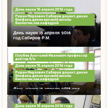
День науки 15 апреля 2016 года
Рушан Мирзович Сабиров доцент,декан
биофака,декан высшей школы
биологии,зав.кафедрой
День науки 15 апреля 2016
год.Сабиров Р.М.
Голубев Анатолий Иванович профессор
доктор б/н
День науки 15 апреля 2016 года
Рушан Мирзович Сабиров доцент,декан
биофака,декан высшей школы
биологии,зав.кафедрой
День науки 15 апреля 2016 год.
День науки 15 апреля 2016 года