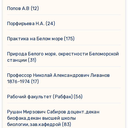
Попов А.В
(12)
Порфирьева Н.А.
(24)
Практика на Белом море
(175)
Природа Белого моря, окрестности Беломорской
станции
(31)
Профессор Николай Александрович Ливанов
1876-1974
(17)
Рабочий факультет (Рабфак)
(56)
Рушан Мирзович Сабиров доцент,декан
биофака,декан высшей школы
биологии,зав.кафедрой
(83)