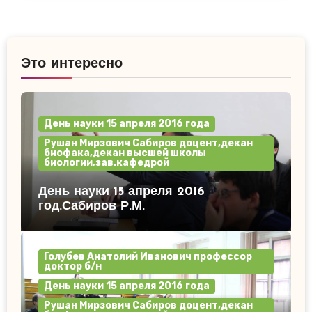
Это интересно
День науки 15 апреля 2016 года
Рушан Мирзович Сабиров доцент,декан
биофака,декан высшей школы
биологии,зав.кафедрой
День науки 15 апреля 2016
год.Сабиров Р.М.
Голубев Анатолий Иванович профессор
доктор б/н
День науки 15 апреля 2016 года
Рушан Мирзович Сабиров доцент,декан