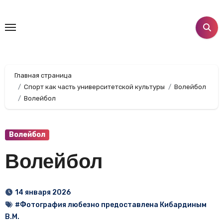
Перейти
к
содержанию
Главная страница
Спорт как часть университетской культуры
Волейбол
Волейбол
Волейбол
Волейбол
14 января 2026
#Фотография любезно предоставлена Кибардиным
В.М.