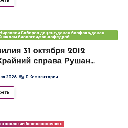
реть
Мирзович Сабиров доцент,декан биофака,декан
 школы биологии,зав.кафедрой
1 октября 2012
.Крайний справа Рушан
зович Сабиров
юля 2026
0 Комментарии
реть
а зоологии беспозвоночных