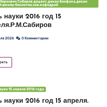
Мирзович Сабиров доцент,декан биофака,декан
 школы биологии,зав.кафедрой
 науки 2016 год 15
еля.Р.М.Сабиров
юля 2026
0 Комментарии
реть
ауки 15 апреля 2016 года
 науки 2016 год 15 апреля.