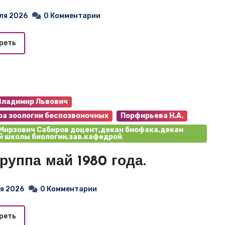
ля 2026
0 Комментарии
реть
Владимир Львович
а зоологии беспозвоночных
Порфирьева Н.А.
Мирзович Сабиров доцент,декан биофака,декан
 школы биологии,зав.кафедрой
группа май 1980 года.
я 2026
0 Комментарии
реть