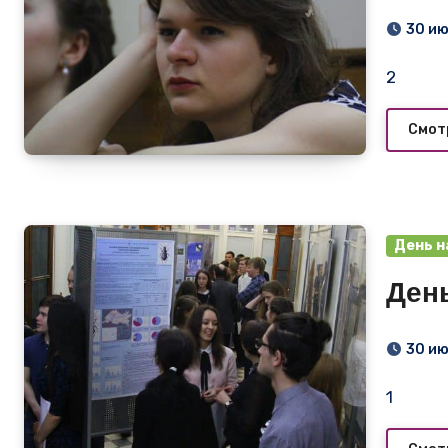
30 и
2
Смот
День н
День
30 и
1