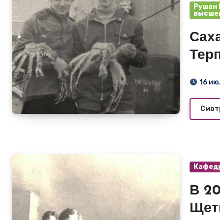
Рушан 
высшей
Сах
Терп
пра
16 ию
А.С.
Смот
Кафедр
В 209 
Щет