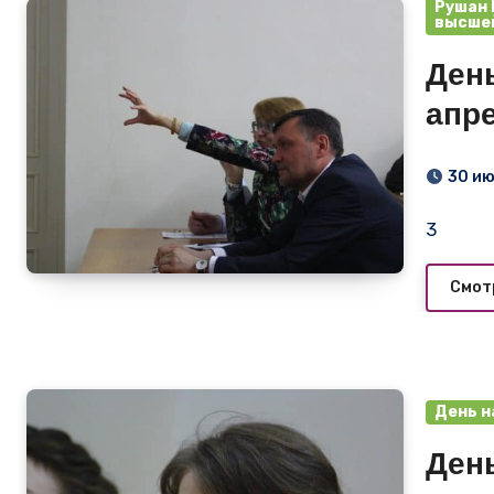
Рушан 
высшей
День
апр
30 и
3
Смот
День н
День