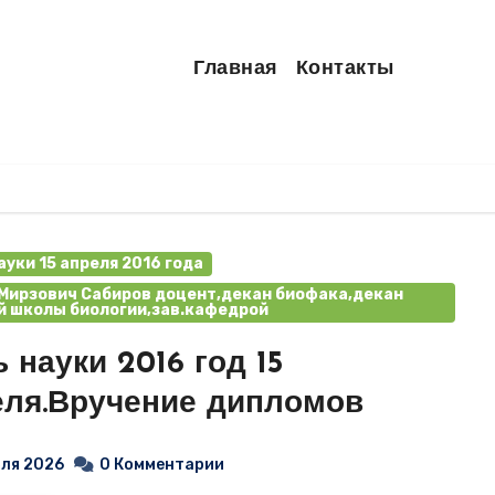
Главная
Контакты
ауки 15 апреля 2016 года
Мирзович Сабиров доцент,декан биофака,декан
 школы биологии,зав.кафедрой
 науки 2016 год 15
еля.Вручение дипломов
юля 2026
0 Комментарии