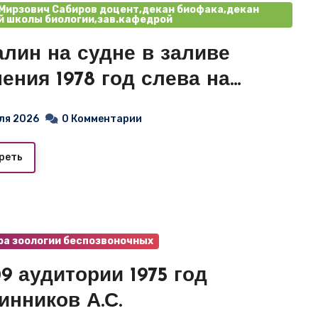
Мирзович Сабиров доцент,декан биофака,декан
 школы биологии,зав.кафедрой
алин на судне в заливе
ения 1978 год слева на
во Сабиров Р.М. Щетинников
ля 2026
0 Комментарии
реть
а зоологии беспозвоночных
аудитории 1975 год
инников А.С.