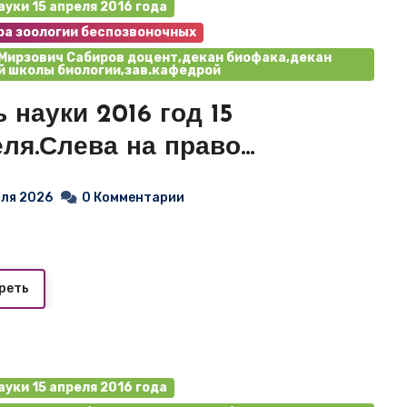
ауки 15 апреля 2016 года
а зоологии беспозвоночных
Мирзович Сабиров доцент,декан биофака,декан
 школы биологии,зав.кафедрой
 науки 2016 год 15
еля.Слева на право
.Нигметзянов старший
юля 2026
0 Комментарии
ватель и Р.М.Сабиров
ент,декан
фака,зав.кафедрой
реть
ауки 15 апреля 2016 года