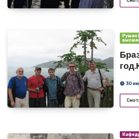
Смот
Рушан 
высшей
Бразилия 3
год
Мир
30 и
Смот
Кафедр