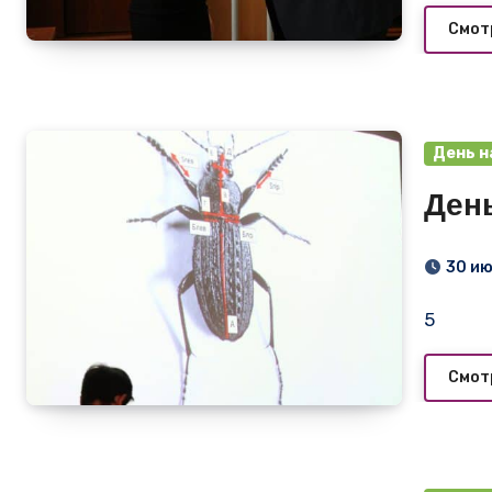
Смот
День н
День
30 и
5
Смот