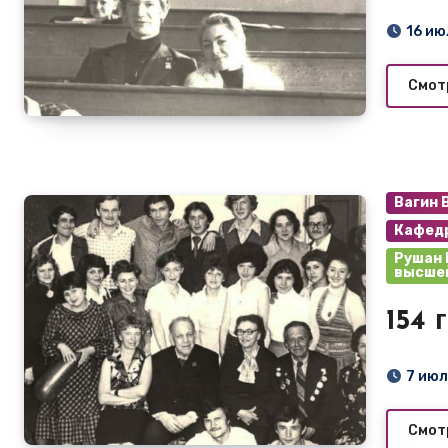
16 ию
Смот
Вагин 
Кафедр
Рушан 
высшей
154 
7 июл
Смот