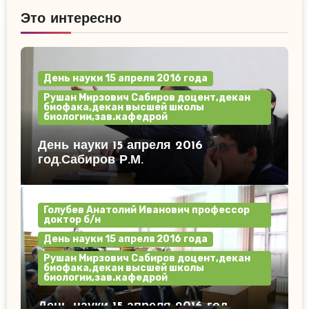
Это интересно
День науки 15 апреля 2016 года
Рушан Мирзович Сабиров доцент,декан
биофака,декан высшей школы
биологии,зав.кафедрой
День науки 15 апреля 2016
год.Сабиров Р.М.
Голубев Анатолий Иванович профессор
доктор б/н
День науки 15 апреля 2016 года
Рушан Мирзович Сабиров доцент,декан
биофака,декан высшей школы
биологии,зав.кафедрой
День науки 15 апреля 2016 год.