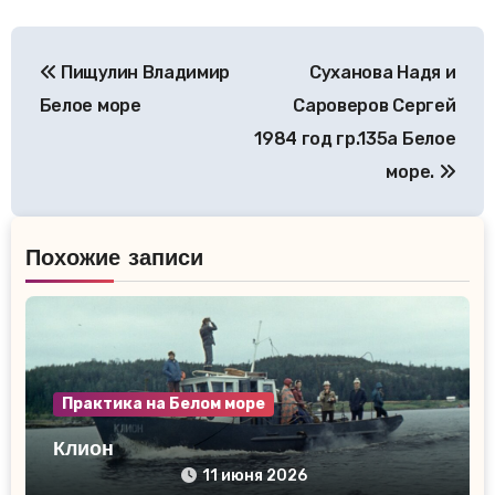
Навигация
Пищулин Владимир
Суханова Надя и
по
Белое море
Сароверов Сергей
записям
1984 год гр.135а Белое
море.
Похожие записи
Практика на Белом море
Клион
11 июня 2026