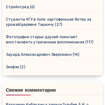
Стройотряд
(6)
Студенты КГУ в поле: картофельная битва за
урожай!деревня Ташкичу
(27)
Фотографии старых друзей помогают
восстановить утраченные воспоминания
(117)
Эдуард Александрович Эверсманн
(14)
Экофак
(2)
Свежие комментарии
Владимир Кибардин
к записи
Голубев А.И. с