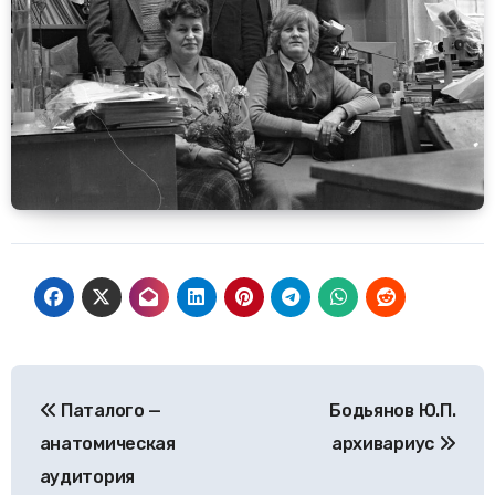
Навигация
Паталого —
Бодьянов Ю.П.
по
анатомическая
архивариус
записям
аудитория