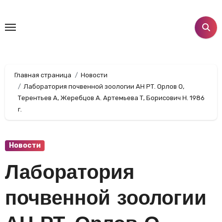
Перейти
к
содержанию
Главная страница
Новости
Лаборатория почвенной зоологии АН РТ. Орлов О,
Терентьев А, Жеребцов А. Артемьева Т, Борисович Н. 1986
г.
Новости
Лаборатория
почвенной зоологии