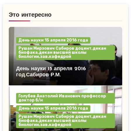
Это интересно
День науки 15 апреля 2016 года
Рушан Мирзович Сабиров доцент,декан
биофака,декан высшей школы
биологии,зав.кафедрой
День науки 15 апреля 2016
год.Сабиров Р.М.
Голубев Анатолий Иванович профессор
доктор б/н
День науки 15 апреля 2016 года
Рушан Мирзович Сабиров доцент,декан
биофака,декан высшей школы
биологии,зав.кафедрой