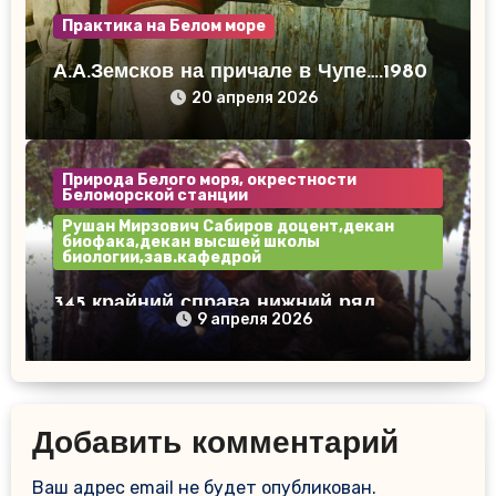
Практика на Белом море
А.А.Земсков на причале в Чупе….1980
20 апреля 2026
Природа Белого моря, окрестности
Беломорской станции
Рушан Мирзович Сабиров доцент,декан
биофака,декан высшей школы
биологии,зав.кафедрой
345 крайний справа нижний ряд
9 апреля 2026
Сабиров Р.М.
Добавить комментарий
Ваш адрес email не будет опубликован.