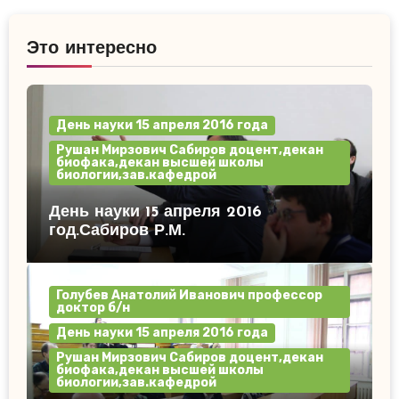
Это интересно
День науки 15 апреля 2016 года
Рушан Мирзович Сабиров доцент,декан
биофака,декан высшей школы
биологии,зав.кафедрой
День науки 15 апреля 2016
год.Сабиров Р.М.
Голубев Анатолий Иванович профессор
доктор б/н
День науки 15 апреля 2016 года
Рушан Мирзович Сабиров доцент,декан
биофака,декан высшей школы
биологии,зав.кафедрой