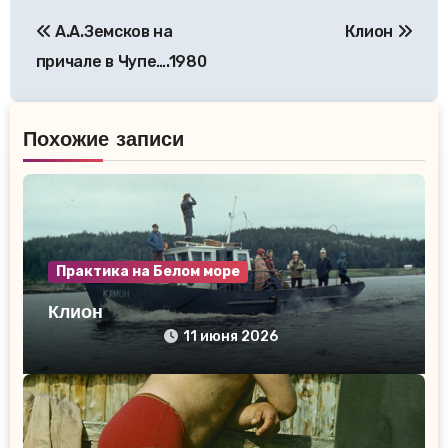
Навигация
А.А.Земсков на
Клион
по
причале в Чупе….1980
записям
Похожие записи
Практика на Белом море
Клион
11 июня 2026