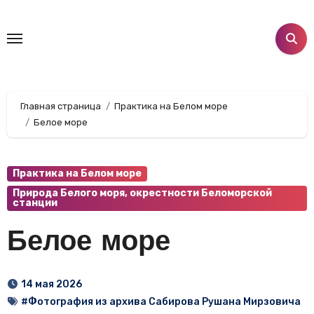
Перейти
к
содержанию
Главная страница
Практика на Белом море
Белое море
Практика на Белом море
Природа Белого моря, окрестности Беломорской
станции
Белое море
14 мая 2026
#Фотография из архива Сабирова Рушана Мирзовича