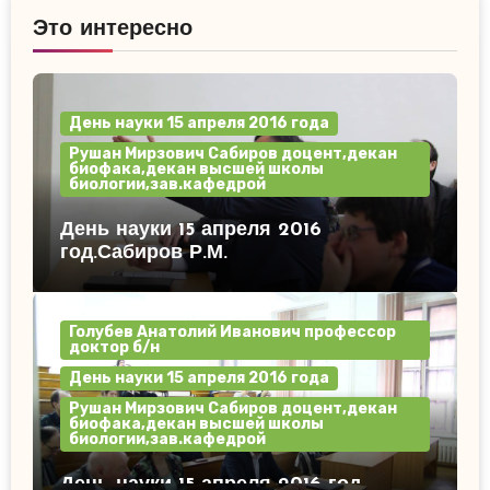
Это интересно
День науки 15 апреля 2016 года
Рушан Мирзович Сабиров доцент,декан
биофака,декан высшей школы
биологии,зав.кафедрой
День науки 15 апреля 2016
год.Сабиров Р.М.
Голубев Анатолий Иванович профессор
доктор б/н
День науки 15 апреля 2016 года
Рушан Мирзович Сабиров доцент,декан
биофака,декан высшей школы
биологии,зав.кафедрой
День науки 15 апреля 2016 год.