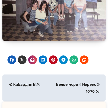
Навигация
Кибардин В.М.
Белое море » Нереис »
по
1979
записям