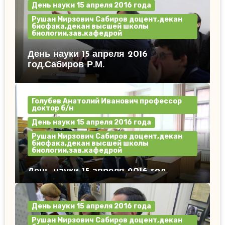
День науки 15 апреля 2016 года
Рушан Мирзович Сабиров доцент,декан
биофака,декан высшей школы
биологии,зав.кафедрой
День науки 15 апреля 2016
год.Сабиров Р.М.
Голубев Анатолий Иванович профессор
доктор б/н
День науки 15 апреля 2016 года
Рушан Мирзович Сабиров доцент,декан
биофака,декан высшей школы
биологии,зав.кафедрой
День науки 15 апреля 2016 год.
День науки 15 апреля 2016 года
Рушан Мирзович Сабиров доцент,декан