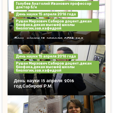
Голубев Анатолий Иванович профессор
доктор б/н
День науки 15 апреля 2016 года
Рушан Мирзович Сабиров доцент,декан
биофака,декан высшей школы
биологии,зав.кафедрой
День науки 15 апреля 2016 год.
День науки 15 апреля 2016 года
Рушан Мирзович Сабиров доцент,декан
биофака,декан высшей школы
биологии,зав.кафедрой
День науки 15 апреля 2016
год.Сабиров Р.М.