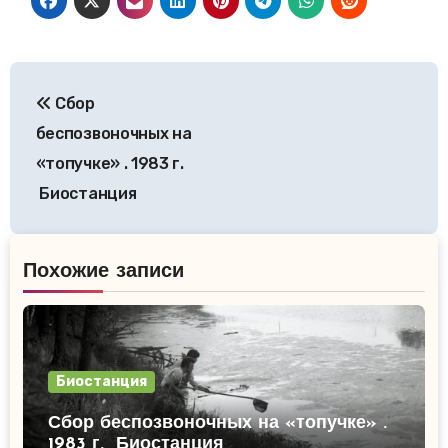
Навигация
Сбор
по
беспозвоночных на
записям
«топучке» . 1983 г.
Биостанция
Похожие записи
Биостанция
Сбор беспозвоночных на «топучке» .
1983 г. Биостанция