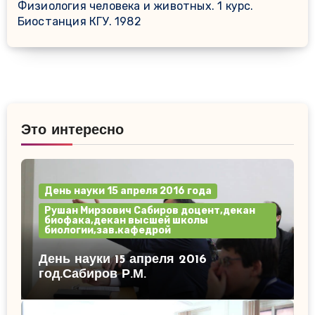
Физиология человека и животных. 1 курс.
Биостанция КГУ. 1982
Это интересно
День науки 15 апреля 2016 года
Рушан Мирзович Сабиров доцент,декан
биофака,декан высшей школы
биологии,зав.кафедрой
День науки 15 апреля 2016
год.Сабиров Р.М.