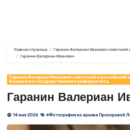
Перейти
к
содержанию
Главная страница
Гаранин Валериан Иванович советский и
Гаранин Валериан Иванович
Гаранин Валериан Иванович советский и российский зо
Казанского государственного университета.
Гаранин Валериан И
14 мая 2026
#Фотография из архива Прохоровой Л