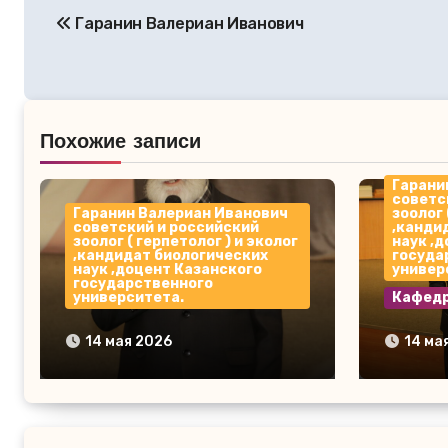
Гаранин Валериан Иванович
по
записям
Похожие записи
Гарани
советс
Гаранин Валериан Иванович
зоолог 
советский и российский
,канди
зоолог ( герпетолог ) и эколог
наук ,
,кандидат биологических
госуда
наук ,доцент Казанского
универ
государственного
университета.
Кафедр
Гаранин Валериан
Гарани
14 мая 2026
14 ма
Иванович
Иванов
охран