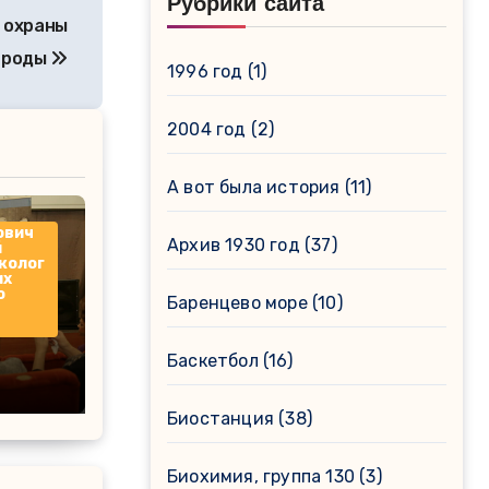
Рубрики сайта
е охраны
ироды
1996 год
(1)
2004 год
(2)
А вот была история
(11)
ович
Архив 1930 год
(37)
й
эколог
их
о
Баренцево море
(10)
Баскетбол
(16)
Биостанция
(38)
Биохимия, группа 130
(3)