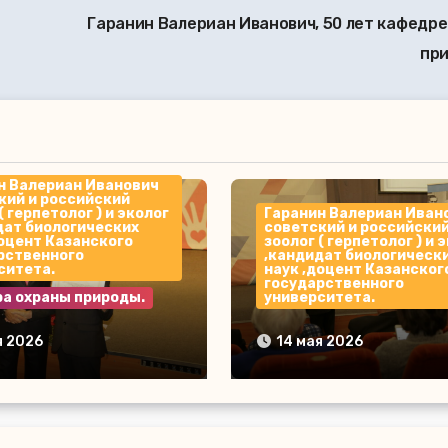
Гаранин Валериан Иванович, 50 лет кафедр
пр
н Валериан Иванович
кий и российский
( герпетолог ) и эколог
Гаранин Валериан Иван
дат биологических
советский и российски
доцент Казанского
зоолог ( герпетолог ) и 
рственного
,кандидат биологическ
ситета.
наук ,доцент Казанског
государственного
а охраны природы.
университета.
н Валериан
Гаранин Валериан
я 2026
14 мая 2026
ич, 50 лет кафедре
Иванович
ы природы