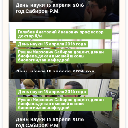
День науки 15 апреля 2016
год.Сабиров Р.М.
Голубев Анатолий Иванович профессор
доктор б/н
День науки 15 апреля 2016 года
Рушан Мирзович Сабиров доцент,декан
биофака,декан высшей школы
биологии,зав.кафедрой
День науки 15 апреля 2016 год.
День науки 15 апреля 2016 года
Рушан Мирзович Сабиров доцент,декан
биофака,декан высшей школы
биологии,зав.кафедрой
День науки 15 апреля 2016
год.Сабиров Р.М.