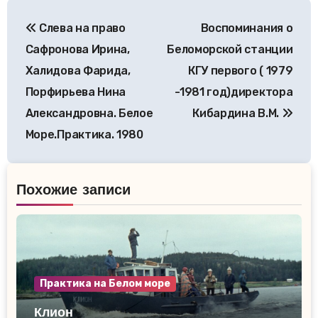
Навигация
Слева на право
Воспоминания о
по
Сафронова Ирина,
Беломорской станции
записям
Халидова Фарида,
КГУ первого ( 1979
Порфирьева Нина
-1981 год)директора
Александровна. Белое
Кибардина В.М.
Море.Практика. 1980
Похожие записи
Практика на Белом море
Клион