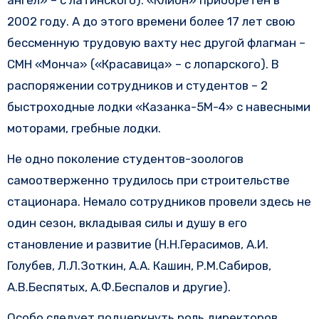
ангел» – с латинского). «Клион» приобретен в
2002 году. А до этого времени более 17 лет свою
бессменную трудовую вахту нес другой флагман –
СМН «Монча» («Красавица» – с лопарского). В
распоряжении сотрудников и студентов – 2
быстроходные лодки «Казанка-5М-4» с навесными
моторами, гребные лодки.
Не одно поколение студентов-зоологов
самоотверженно трудилось при строительстве
стационара. Немало сотрудников провели здесь не
один сезон, вкладывая силы и душу в его
становление и развитие (Н.Н.Герасимов, А.И.
Голубев, Л.Л.Зоткин, А.А. Кашин, Р.М.Сабиров,
А.В.Беспятых, А.Ф.Беспалов и другие).
Особо следует подчеркнуть роль директоров