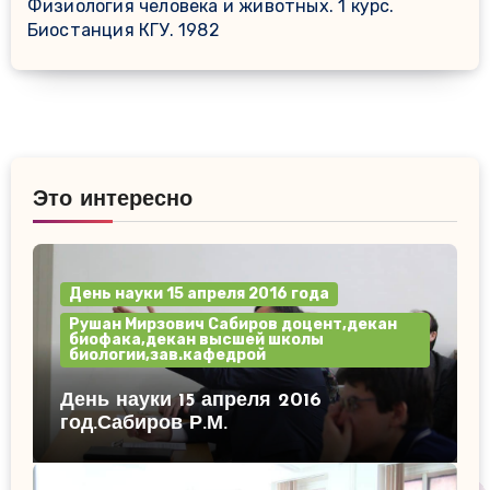
Физиология человека и животных. 1 курс.
Биостанция КГУ. 1982
Это интересно
День науки 15 апреля 2016 года
Рушан Мирзович Сабиров доцент,декан
биофака,декан высшей школы
биологии,зав.кафедрой
День науки 15 апреля 2016
год.Сабиров Р.М.