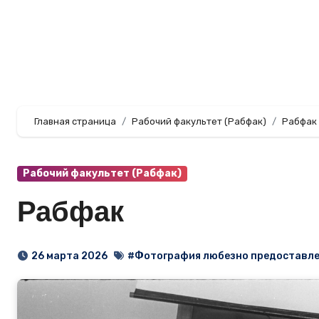
Перейти
к
содержанию
Главная страница
Рабочий факультет (Рабфак)
Рабфак
Рабочий факультет (Рабфак)
Рабфак
26 марта 2026
#Фотография любезно предоставле