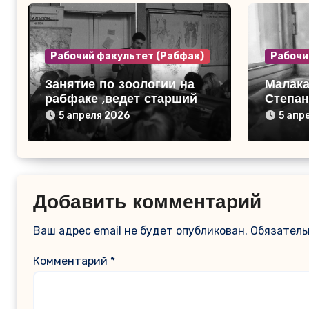
Рабочий факультет (Рабфак)
Рабочи
Занятие по зоологии на
Малак
рабфаке ,ведет старший
Степан
преподаватель Кибардин
подгот
5 апреля 2026
5 апр
В.М.
отделе
Добавить комментарий
Ваш адрес email не будет опубликован.
Обязатель
Комментарий
*