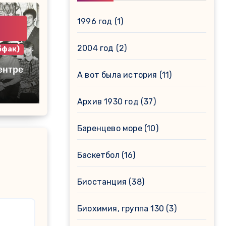
1996 год
(1)
2004 год
(2)
бфак)
ентре
А вот была история
(11)
ель
Архив 1930 год
(37)
Баренцево море
(10)
Баскетбол
(16)
Биостанция
(38)
Биохимия, группа 130
(3)