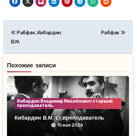
Навигация
Рабфак ,Кибардин
Рабфак
по
В.М.
записям
Похожие записи
Кибардин Владимир Михайлович старший
преподаватель.
Кибардин В.М. ст.преподаватель
15 мая 2026