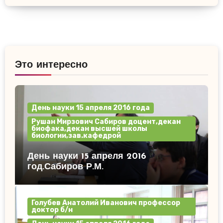
Это интересно
День науки 15 апреля 2016 года
Рушан Мирзович Сабиров доцент,декан
биофака,декан высшей школы
биологии,зав.кафедрой
День науки 15 апреля 2016
год.Сабиров Р.М.
Голубев Анатолий Иванович профессор
доктор б/н