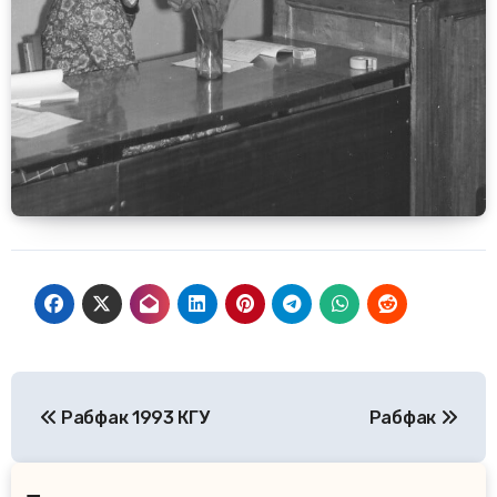
Навигация
Рабфак 1993 КГУ
Рабфак
по
записям