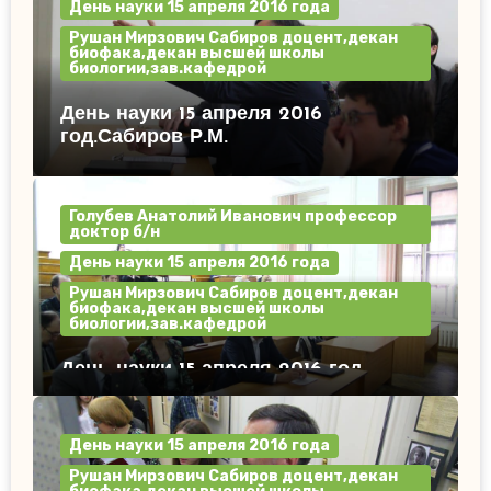
День науки 15 апреля 2016 года
Рушан Мирзович Сабиров доцент,декан
биофака,декан высшей школы
биологии,зав.кафедрой
День науки 15 апреля 2016
год.Сабиров Р.М.
Голубев Анатолий Иванович профессор
доктор б/н
День науки 15 апреля 2016 года
Рушан Мирзович Сабиров доцент,декан
биофака,декан высшей школы
биологии,зав.кафедрой
День науки 15 апреля 2016 год.
День науки 15 апреля 2016 года
Рушан Мирзович Сабиров доцент,декан