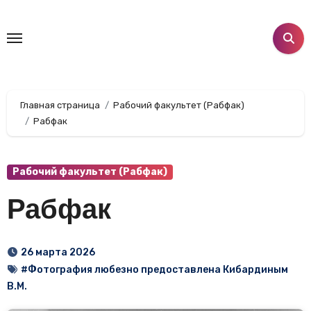
Перейти
к
содержанию
Главная страница
Рабочий факультет (Рабфак)
Рабфак
Рабочий факультет (Рабфак)
Рабфак
26 марта 2026
#Фотография любезно предоставлена Кибардиным
В.М.