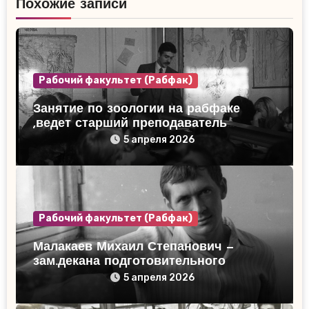
Похожие записи
Рабочий факультет (Рабфак)
Занятие по зоологии на рабфаке
,ведет старший преподаватель
Кибардин В.М.
5 апреля 2026
Рабочий факультет (Рабфак)
Малакаев Михаил Степанович —
зам.декана подготовительного
отделения КГУ 1981г
5 апреля 2026