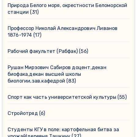
Природа Белого моря, окрестности Беломорской
станции
(31)
Профессор Николай Александрович Ливанов
1876-1974
(17)
Рабочий факультет (Рабфак)
(56)
Рушан Мирзович Сабиров доцент,декан
биофака,декан высшей школы
биологии,зав.кафедрой
(83)
Спорт как часть университетской культуры
(55)
Стройотряд
(6)
Студенты КГУ в поле: картофельная битва за
урожай!деревня Ташкичу
(27)