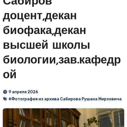
Сабиров
доцент,декан
биофака,декан
высшей школы
биологии,зав.кафедр
ой
9 апреля 2026
#Фотография из архива Сабирова Рушана Мирзовича