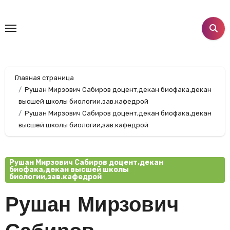
Перейти
к
содержанию
Главная страница
Рушан Мирзович Сабиров доцент,декан биофака,декан
высшей школы биологии,зав.кафедрой
Рушан Мирзович Сабиров доцент,декан биофака,декан
высшей школы биологии,зав.кафедрой
Рушан Мирзович Сабиров доцент,декан
биофака,декан высшей школы
биологии,зав.кафедрой
Рушан Мирзович