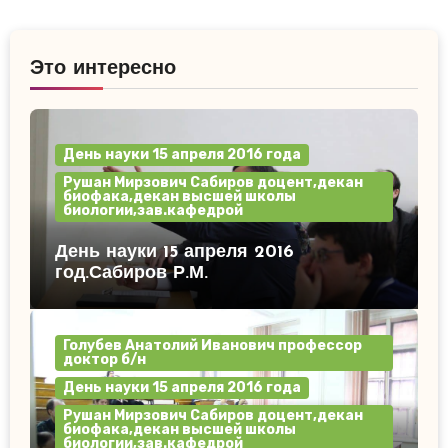
Это интересно
День науки 15 апреля 2016 года
Рушан Мирзович Сабиров доцент,декан
биофака,декан высшей школы
биологии,зав.кафедрой
День науки 15 апреля 2016
год.Сабиров Р.М.
Голубев Анатолий Иванович профессор
доктор б/н
День науки 15 апреля 2016 года
Рушан Мирзович Сабиров доцент,декан
биофака,декан высшей школы
биологии,зав.кафедрой