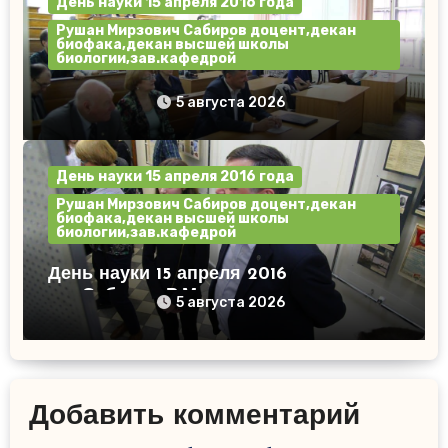
День науки 15 апреля 2016 года
Рушан Мирзович Сабиров доцент,декан
биофака,декан высшей школы
биологии,зав.кафедрой
День науки 15 апреля 2016 год.
5 августа 2026
День науки 15 апреля 2016 года
Рушан Мирзович Сабиров доцент,декан
биофака,декан высшей школы
биологии,зав.кафедрой
День науки 15 апреля 2016
год.Сабиров Р.М.
5 августа 2026
Добавить комментарий