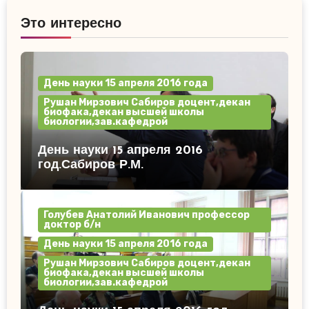
Это интересно
День науки 15 апреля 2016 года
Рушан Мирзович Сабиров доцент,декан
биофака,декан высшей школы
биологии,зав.кафедрой
День науки 15 апреля 2016
год.Сабиров Р.М.
Голубев Анатолий Иванович профессор
доктор б/н
День науки 15 апреля 2016 года
Рушан Мирзович Сабиров доцент,декан
биофака,декан высшей школы
биологии,зав.кафедрой