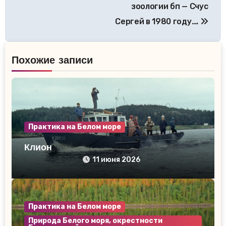
записям
зоологии бп — Счус
Сергей в 1980 году….
Похожие записи
Практика на Белом море
Клион
11 июня 2026
Практика на Белом море
Природа Белого моря, окрестности