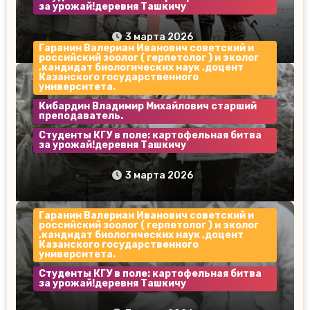
за урожай!деревня Ташкичу
В.И.Гаранин
3 марта 2026
Гаранин Валериан Иванович советский и
российский зоолог ( герпетолог ) и эколог
,кандидат биологических наук ,доцент
Казанского государственного
университета.
Кибардин Владимир Михайлович старший
преподаватель.
Студенты КГУ в поле: картофельная битва
за урожай!деревня Ташкичу
В.И.Гаранин В.М.Кибардин
3 марта 2026
Гаранин Валериан Иванович советский и
российский зоолог ( герпетолог ) и эколог
,кандидат биологических наук ,доцент
Казанского государственного
университета.
Студенты КГУ в поле: картофельная битва
за урожай!деревня Ташкичу