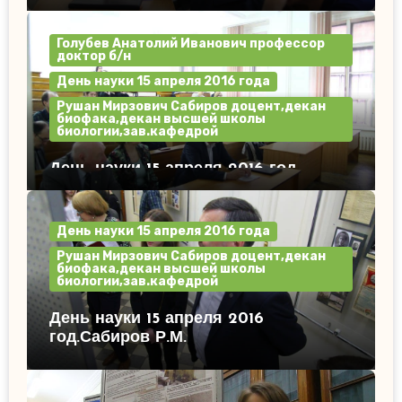
Голубев Анатолий Иванович профессор
доктор б/н
День науки 15 апреля 2016 года
Рушан Мирзович Сабиров доцент,декан
биофака,декан высшей школы
биологии,зав.кафедрой
День науки 15 апреля 2016 год.
День науки 15 апреля 2016 года
Рушан Мирзович Сабиров доцент,декан
биофака,декан высшей школы
биологии,зав.кафедрой
День науки 15 апреля 2016
год.Сабиров Р.М.