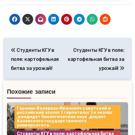
Навигация
Студенты КГУ в
Студенты КГУ в поле:
по
поле: картофельная
картофельная битва за
записям
битва за урожай!
урожай!
Похожие записи
Гаранин Валериан Иванович советский и
российский зоолог ( герпетолог ) и эколог
,кандидат биологических наук ,доцент
Казанского государственного
университета.
Студенты КГУ в поле: картофельная битва