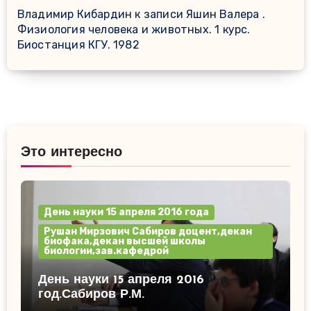
Владимир Кибардин
к записи
Яшин Валера .
Физиология человека и животных. 1 курс.
Биостанция КГУ. 1982
Это интересно
День науки 15 апреля 2016 года
Рушан Мирзович Сабиров доцент,декан
биофака,декан высшей школы
биологии,зав.кафедрой
День науки 15 апреля 2016
год.Сабиров Р.М.