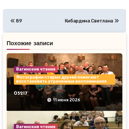
Навигация
89
Кибардина Светлана
по
записям
Похожие записи
Вагинские чтения
Фотографии старых друзей помогают
восстановить утраченные воспоминания
05217
11 июня 2026
Вагинские чтения