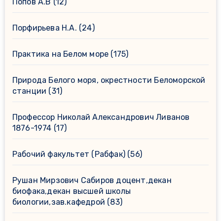
Попов А.В
(12)
Порфирьева Н.А.
(24)
Практика на Белом море
(175)
Природа Белого моря, окрестности Беломорской
станции
(31)
Профессор Николай Александрович Ливанов
1876-1974
(17)
Рабочий факультет (Рабфак)
(56)
Рушан Мирзович Сабиров доцент,декан
биофака,декан высшей школы
биологии,зав.кафедрой
(83)