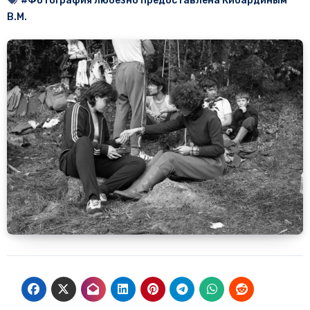
#Фотография любезно предоставлена Кибардиным
В.М.