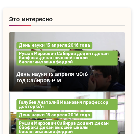
Это интересно
День науки 15 апреля 2016 года
Рушан Мирзович Сабиров доцент,декан
биофака,декан высшей школы
биологии,зав.кафедрой
День науки 15 апреля 2016
год.Сабиров Р.М.
Голубев Анатолий Иванович профессор
доктор б/н
День науки 15 апреля 2016 года
Рушан Мирзович Сабиров доцент,декан
биофака,декан высшей школы
биологии,зав.кафедрой