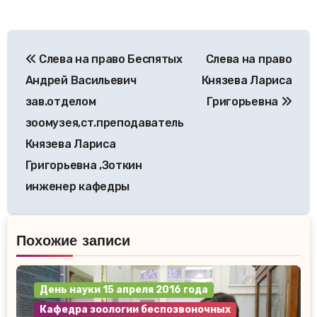
Навигация
Слева на право Беспятых
Слева на право
по
Андрей Васильевич
Князева Лариса
записям
зав.отделом
Григорьевна
зоомузея,ст.преподаватель
Князева Лариса
Григорьевна ,Зоткин
инженер кафедры
Похожие записи
День науки 15 апреля 2016 года
Кафедра зоологии беспозвоночных