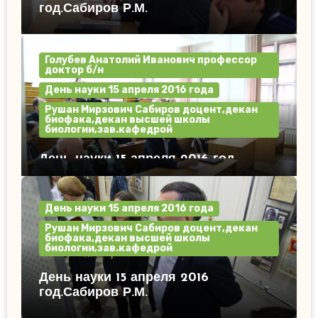
год.Сабиров Р.М.
Голубев Анатолий Иванович профессор
доктор б/н
День науки 15 апреля 2016 года
Рушан Мирзович Сабиров доцент,декан
биофака,декан высшей школы
биологии,зав.кафедрой
День науки 15 апреля 2016 год.
День науки 15 апреля 2016 года
Рушан Мирзович Сабиров доцент,декан
биофака,декан высшей школы
биологии,зав.кафедрой
День науки 15 апреля 2016
год.Сабиров Р.М.