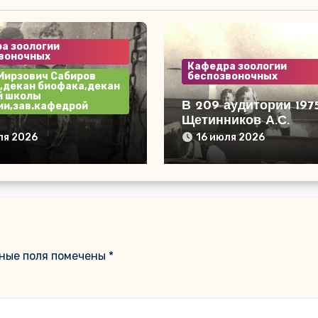
а зоологии
воночных
Кафедра зоологии
Мирзович Сабиров
беспозвоночных
,декан биофака,декан
й школы
В 209 аудитории 1975 год
ии,зав.кафедрой
Щетинников А.С.
н на судне в
ля 2026
16 июля 2026
 Терпения 1978 год
на право Сабиров
етинников А.С.
ные поля помечены
*