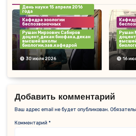
День науки 15 апреля 2016
года
Кафедра зоологии
Кафедр
беспозвоночных
беспоз
Рушан Мирзович Сабиров
Рушан 
доцент,декан биофака,декан
доцент
высшей школы
высше
биологии,зав.кафедрой
биолог
День науки 2016 год 15
Сахали
30 июля 2026
16 ию
апреля.Слева на право
заливе
И.Р.Нигметзянов старший
слева 
преподаватель и
Р.М. Щ
Р.М.Сабиров доцент,декан
биофака,зав.кафедрой
Добавить комментарий
Ваш адрес email не будет опубликован.
Обязатель
Комментарий
*