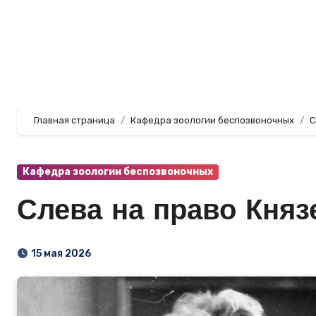
Перейти
к
содержанию
Главная страница
Кафедра зоологии беспозвоночных
С
Кафедра зоологии беспозвоночных
Слева на право Княз
15 мая 2026