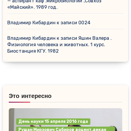
— аспирант каф .микробиологии ,Совхоз
«Майский». 1989 год.
Владимир Кибардин
к записи
0024
Владимир Кибардин
к записи
Яшин Валера .
Физиология человека и животных. 1 курс.
Биостанция КГУ. 1982
Это интересно
День науки 15 апреля 2016 года
Рушан Мирзович Сабиров доцент,декан