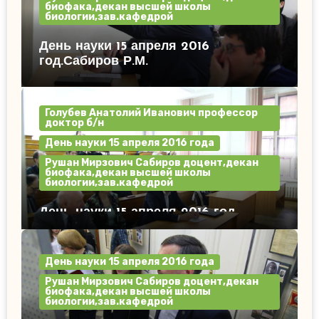
биофака,декан высшей школы
биологии,зав.кафедрой
День науки 15 апреля 2016
год.Сабиров Р.М.
Голубев Анатолий Иванович профессор
доктор б/н
День науки 15 апреля 2016 года
Рушан Мирзович Сабиров доцент,декан
биофака,декан высшей школы
биологии,зав.кафедрой
День науки 15 апреля 2016 год.
День науки 15 апреля 2016 года
Рушан Мирзович Сабиров доцент,декан
биофака,декан высшей школы
биологии,зав.кафедрой