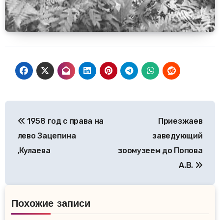
Навигация
1958 год с права на
Приезжаев
по
лево Зацепина
заведующий
записям
,Кулаева
зоомузеем до Попова
А.В.
Похожие записи