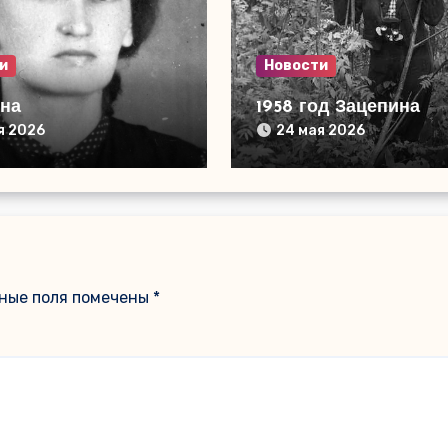
и
Новости
ина
1958 год Зацепина
я 2026
24 мая 2026
ные поля помечены
*