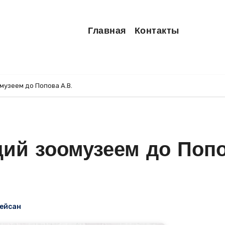
Главная
Контакты
узеем до Попова А.В.
ий зоомузеем до Поп
ейсан