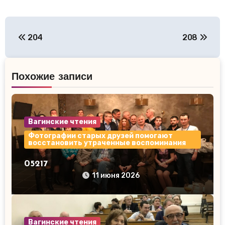
Навигация
204
208
по
записям
Похожие записи
Вагинские чтения
Фотографии старых друзей помогают
восстановить утраченные воспоминания
05217
11 июня 2026
Вагинские чтения