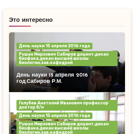
Это интересно
День науки 15 апреля 2016 года
Рушан Мирзович Сабиров доцент,декан
биофака,декан высшей школы
биологии,зав.кафедрой
День науки 15 апреля 2016
год.Сабиров Р.М.
Голубев Анатолий Иванович профессор
доктор б/н
День науки 15 апреля 2016 года
Рушан Мирзович Сабиров доцент,декан
биофака,декан высшей школы
биологии,зав.кафедрой