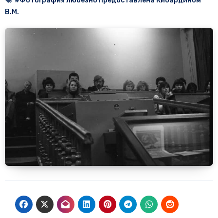
#Фотография любезно предоставлена Кибардином
В.М.