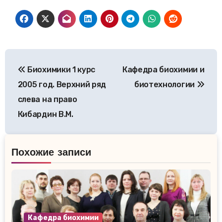
Навигация
Биохимики 1 курс
Кафедра биохимии и
по
2005 год. Верхний ряд
биотехнологии
записям
слева на право
Кибардин В.М.
Похожие записи
Кафедра биохимии