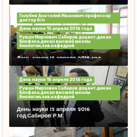
Голубев Анатолий Иванович профессор
доктор б/н
День науки 15 апреля 2016 года
Рушан Мирзович Сабиров доцент,декан
биофака,декан высшей школы
биологии,зав.кафедрой
День науки 15 апреля 2016 год.
День науки 15 апреля 2016 года
Рушан Мирзович Сабиров доцент,декан
биофака,декан высшей школы
биологии,зав.кафедрой
День науки 15 апреля 2016
год.Сабиров Р.М.