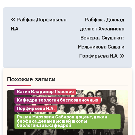
Навигация
Рабфак ,Порфирьева
Рабфак . Доклад
по
Н.А.
делает Хусаинова
записям
Венера.. Слушают:
Мельникова Саша и
Порфирьева Н.А.
Похожие записи
Вагин Владимир Львович
Кафедра зоологии беспозвоночных
Порфирьева Н.А.
Рушан Мирзович Сабиров доцент,декан
биофака,декан высшей школы
биологии,зав.кафедрой