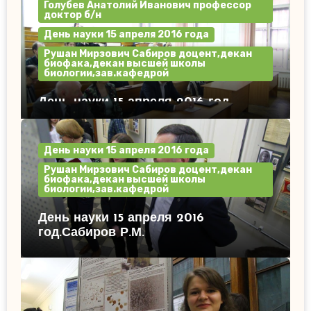
Голубев Анатолий Иванович профессор
доктор б/н
День науки 15 апреля 2016 года
Рушан Мирзович Сабиров доцент,декан
биофака,декан высшей школы
биологии,зав.кафедрой
День науки 15 апреля 2016 год.
День науки 15 апреля 2016 года
Рушан Мирзович Сабиров доцент,декан
биофака,декан высшей школы
биологии,зав.кафедрой
День науки 15 апреля 2016
год.Сабиров Р.М.