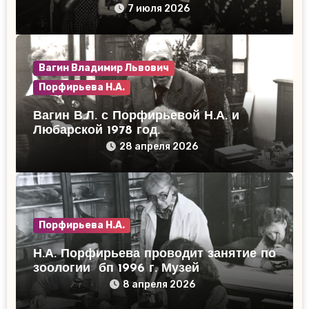
154 группа май 1980 года.
7 июля 2026
Вагин Владимир Львович
Порфирьева Н.А.
Вагин В.Л. с Порфирьевой Н.А. и
Любарской 1978 год.
28 апреля 2026
Порфирьева Н.А.
Н.А. Порфирьева проводит занятие по
зоологии бп 1996 г. Музей
сравнительной анатомии
8 апреля 2026
позвоночных животных…