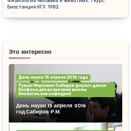
Физиология человека и животных. 1 курс.
Биостанция КГУ. 1982
Это интересно
День науки 15 апреля 2016 года
Рушан Мирзович Сабиров доцент,декан
биофака,декан высшей школы
биологии,зав.кафедрой
День науки 15 апреля 2016
год.Сабиров Р.М.