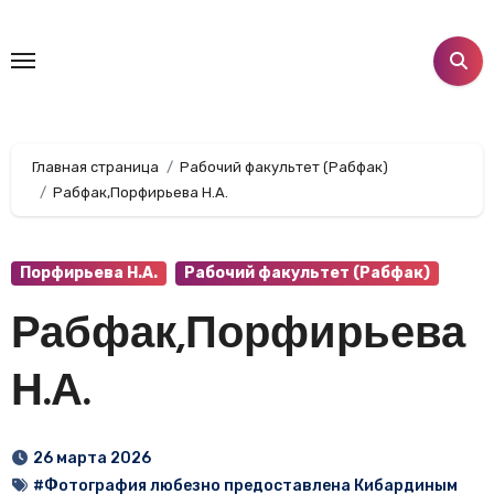
Перейти
к
содержанию
Главная страница
Рабочий факультет (Рабфак)
Рабфак,Порфирьева Н.А.
Порфирьева Н.А.
Рабочий факультет (Рабфак)
Рабфак,Порфирьева
Н.А.
26 марта 2026
#Фотография любезно предоставлена Кибардиным