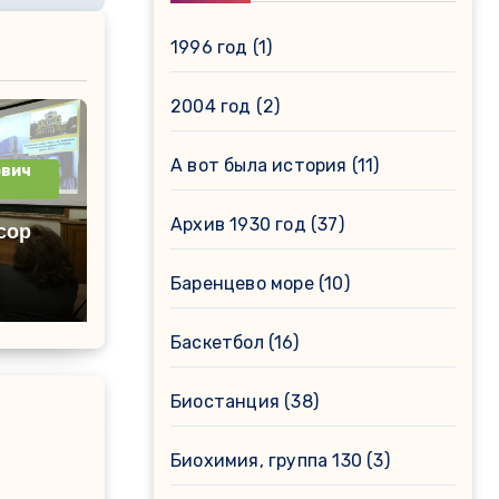
1996 год
(1)
2004 год
(2)
А вот была история
(11)
ович
Архив 1930 год
(37)
сор
Баренцево море
(10)
Баскетбол
(16)
Биостанция
(38)
Биохимия, группа 130
(3)