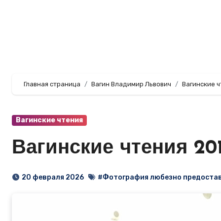
Перейти
к
содержанию
Главная страница
Вагин Владимир Львович
Вагинские 
Вагинские чтения
Вагинские чтения 201
20 февраля 2026
#Фотография любезно предостав