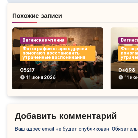
записям
Похожие записи
Вагинские чтения
Вагинс
Фотографии старых друзей
Фотогр
помогают восстановить
помога
утраченные воспоминания
утраче
05217
04698
11 июня 2026
11 ию
Добавить комментарий
Ваш адрес email не будет опубликован.
Обязатель