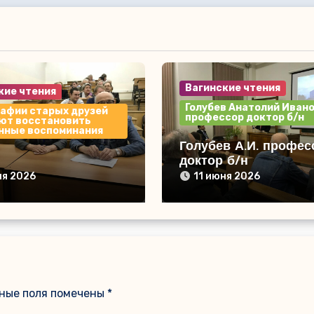
Вагинские чтения
кие чтения
Голубев Анатолий Иван
афии старых друзей
профессор доктор б/н
ют восстановить
нные воспоминания
Голубев А.И. профес
доктор б/н
ня 2026
11 июня 2026
ные поля помечены
*