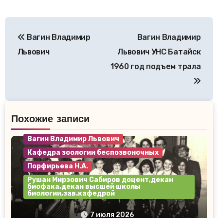
Навигация
Вагин Владимир
Вагин Владимир
по
Львович
Львович УНС Батайск
записям
1960 год подъем трала
Похожие записи
Вагин Владимир Львович
Кафедра зоологии беспозвоночных
Порфирьева Н.А.
Рушан Мирзович Сабиров доцент,декан
биофака,декан высшей школы
биологии,зав.кафедрой
154 группа май 1980 года.
7 июля 2026