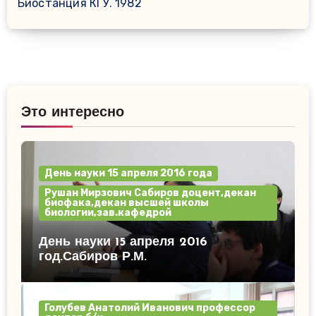
Биостанция КГУ. 1982
Это интересно
День науки 15 апреля 2016 года
Рушан Мирзович Сабиров доцент,декан
биофака,декан высшей школы
биологии,зав.кафедрой
День науки 15 апреля 2016
год.Сабиров Р.М.
Голубев Анатолий Иванович профессор