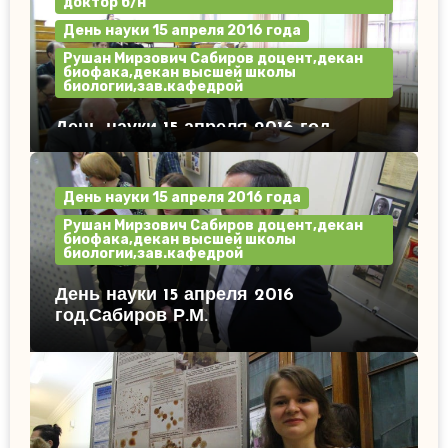
доктор б/н
День науки 15 апреля 2016 года
Рушан Мирзович Сабиров доцент,декан
биофака,декан высшей школы
биологии,зав.кафедрой
День науки 15 апреля 2016 год.
День науки 15 апреля 2016 года
Рушан Мирзович Сабиров доцент,декан
биофака,декан высшей школы
биологии,зав.кафедрой
День науки 15 апреля 2016
год.Сабиров Р.М.