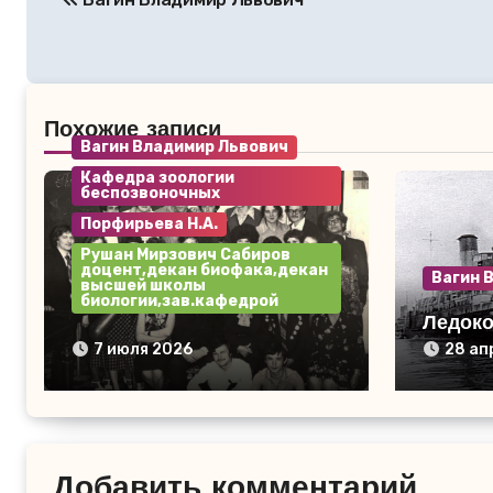
по
записям
Похожие записи
Вагин Владимир Львович
Кафедра зоологии
беспозвоночных
Порфирьева Н.А.
Рушан Мирзович Сабиров
доцент,декан биофака,декан
Вагин 
высшей школы
биологии,зав.кафедрой
Ледоко
154 группа май 1980 года.
7 июля 2026
28 ап
Добавить комментарий