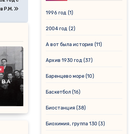
в Р.М.
1996 год
(1)
2004 год
(2)
А вот была история
(11)
Архив 1930 год
(37)
ч
Баренцево море
(10)
А
Баскетбол
(16)
Биостанция
(38)
Биохимия, группа 130
(3)