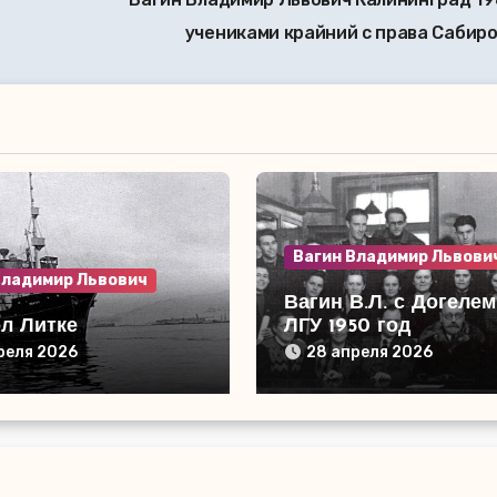
учениками крайний с права Сабиро
Вагин Владимир Львови
Владимир Львович
Вагин В.Л. с Догелем В.
л Литке
ЛГУ 1950 год
реля 2026
28 апреля 2026